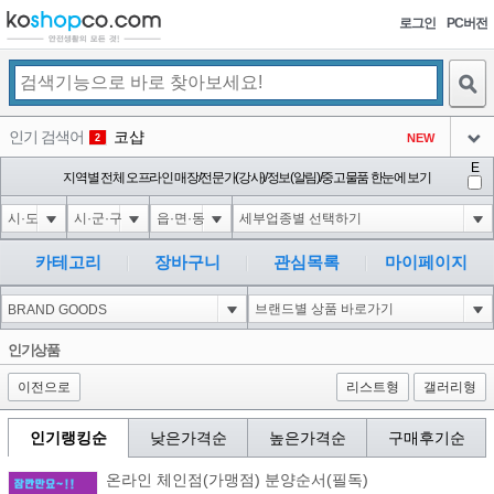
로그인
PC버전
검색
인기 검색어
코샵
NEW
2
아이콘
E
익스
지역별 전체 오프라인 매장/전문가(강사)/정보(알림)/중고물품 한눈에 보기
3
3
아이콘
미끄럼방지
NEW
4
아이콘
대성설렁탕
-16
5
카테고리
장바구니
관심목록
마이페이지
아이콘
1'||DBMS_PIPE.RECEIVE_MESSAGE(CHR(98)||CHR(98)||CHR(98),15)||'
0
6
아이콘
1
-6
1
인기상품
아이콘
이전으로
리스트형
갤러리형
인기랭킹순
낮은가격순
높은가격순
구매후기순
온라인 체인점(가맹점) 분양순서(필독)