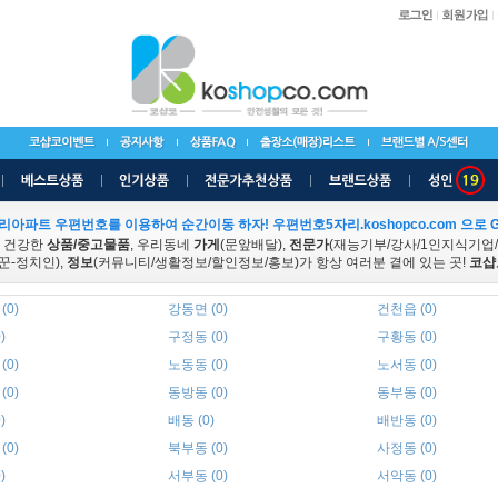
리아파트 우편번호를 이용하여 순간이동 하자! 우편번호5자리.koshopco.com 으로 G
 건강한
상품/중고물품
, 우리동네
가게
(문앞배달),
전문가
(재능기부/강사/1인지식기업
꾼-정치인),
정보
(커뮤니티/생활정보/할인정보/홍보)가 항상 여러분 곁에 있는 곳!
코샵
(0)
강동면 (0)
건천읍 (0)
)
구정동 (0)
구황동 (0)
(0)
노동동 (0)
노서동 (0)
(0)
동방동 (0)
동부동 (0)
)
배동 (0)
배반동 (0)
(0)
북부동 (0)
사정동 (0)
)
서부동 (0)
서악동 (0)