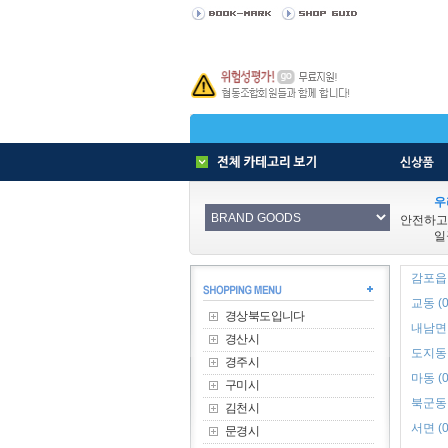
우
안전하고
일
감포읍 
교동 (0
경상북도입니다
내남면 
경산시
도지동 
경주시
마동 (0
구미시
북군동 
김천시
서면 (0
문경시