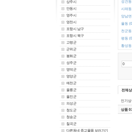
성건동 
상주시
안동시
시래동 
영주시
양남면 
영천시
율동 (0
포항시 남구
천군동 
포항시 북구
평동 (0
고령군
황성동 
군위군
봉화군
성주군
영덕군
영양군
예천군
울릉군
전체상
울진군
인기상
의성군
상품 
청도군
청송군
칠곡군
다른동네 중고물품 보러가기