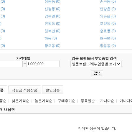
(0)
성동동 (0)
손곡동 (0)
(0)
신평동 (0)
안강읍 (0)
(0)
양북면 (0)
외동읍 (0)
)
인왕동 (0)
조양동 (0)
(0)
천북면 (0)
충효동 (0)
)
하동 (0)
현곡면 (0)
(0)
황오동 (0)
황용동 (0)
가격대별
영문 브랜드/세부업종별 검색
~
품
적립금 적용상품
할인상품
품순
|
낮은가격순
|
높은가격순
|
구매후기순
|
등록일순
|
가나다순
|
가나다
0개
내남면
검색된 상품이 없습니다.