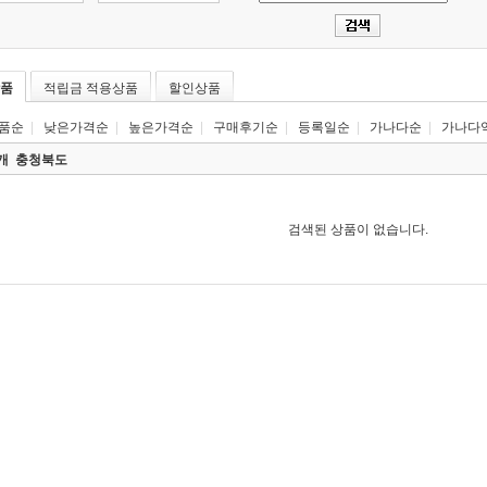
품
적립금 적용상품
할인상품
품순
|
낮은가격순
|
높은가격순
|
구매후기순
|
등록일순
|
가나다순
|
가나다
0개
충청북도
검색된 상품이 없습니다.