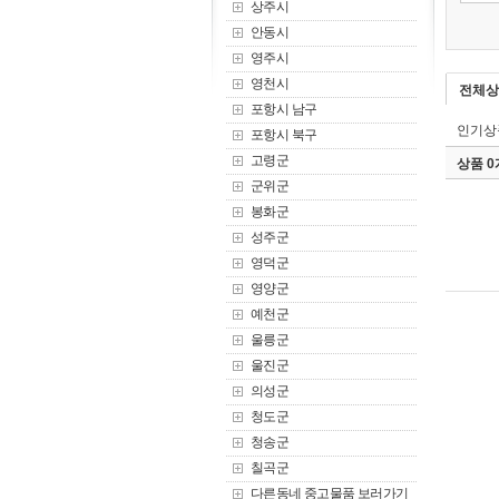
상주시
안동시
영주시
영천시
전체상
포항시 남구
인기상
포항시 북구
고령군
상품 
군위군
봉화군
성주군
영덕군
영양군
예천군
울릉군
울진군
의성군
청도군
청송군
칠곡군
다른동네 중고물품 보러가기