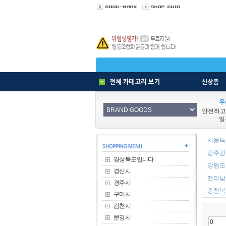
우
안전하고
일
서울특별
광주광역
경상북도입니다
강원도 
경산시
전라남도
경주시
충청북도
구미시
김천시
문경시