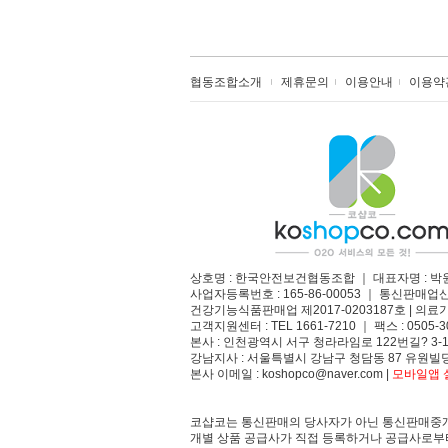
협동조합소개
제휴문의
이용안내
이용약
상호명 : 한국안전보건협동조합 ｜ 대표자명 : 박
사업자등록번호 : 165-86-00053 ｜ 통신판매업
건강기능식품판매업 제2017-0203187호 | 의료기
고객지원센터 : TEL 1661-7210 ｜ 팩스 : 0505-3
본사 : 인천광역시 서구 청라라임로 122번길? 3-1
강남지사 : 서울특별시 강남구 청담동 87 유원빌딩
본사 이메일 : koshopco@naver.com |
모바일앱 설
코샵코는 통신판매의 당사자가 아닌 통신판매중개
개별 상품 공급사가 직접 등록하거나 공급사로부터