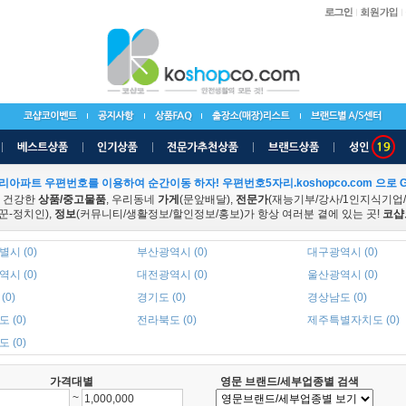
리아파트 우편번호를 이용하여 순간이동 하자! 우편번호5자리.koshopco.com 으로 G
 건강한
상품/중고물품
, 우리동네
가게
(문앞배달),
전문가
(재능기부/강사/1인지식기업
꾼-정치인),
정보
(커뮤니티/생활정보/할인정보/홍보)가 항상 여러분 곁에 있는 곳!
코샵
시 (0)
부산광역시 (0)
대구광역시 (0)
시 (0)
대전광역시 (0)
울산광역시 (0)
(0)
경기도 (0)
경상남도 (0)
 (0)
전라북도 (0)
제주특별자치도 (0)
 (0)
가격대별
영문 브랜드/세부업종별 검색
~