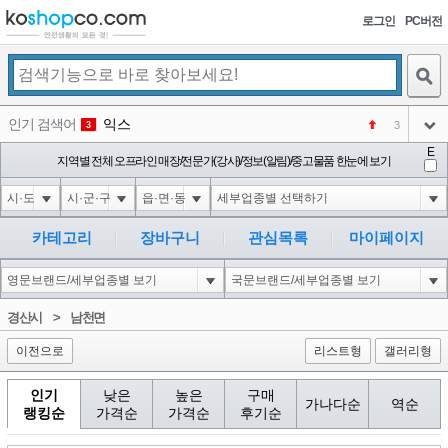
로그인
PC버전
검색
인기 검색어
익스
3
3
아이콘
E
미끄럼방지
지역별 전체 오프라인 매장/전문가(강사)/정보(알림)/중고물품 한눈에 보기
NEW
4
아이콘
대성설렁탕
-16
5
아이콘
1'||DBMS_PIPE.RECEIVE_MESSAGE(CHR(98)||CHR(98)||CHR(98),15)||'
0
6
카테고리
장바구니
관심목록
마이페이지
아이콘
1
-6
1
아이콘
코샵
NEW
2
경산시
>
남천면
아이콘
이전으로
리스트형
갤러리형
인기
낮은
높은
구매
가나다순
역순
랭킹순
가격순
가격순
후기순