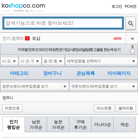
로그인
PC버전
검색
인기 검색어
코샵
NEW
2
아이콘
E
익스
지역별 전체 오프라인 매장/전문가(강사)/정보(알림)/중고물품 한눈에 보기
3
3
아이콘
미끄럼방지
NEW
4
아이콘
대성설렁탕
-16
5
카테고리
장바구니
관심목록
마이페이지
아이콘
1'||DBMS_PIPE.RECEIVE_MESSAGE(CHR(98)||CHR(98)||CHR(98),15)||'
0
6
아이콘
1
-6
1
영주시
아이콘
이전으로
리스트형
갤러리형
인기
낮은
높은
구매
가나다순
역순
랭킹순
가격순
가격순
후기순