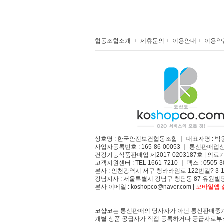
협동조합소개
제휴문의
이용안내
이용약
상호명 : 한국안전보건협동조합 ｜ 대표자명 : 박
사업자등록번호 : 165-86-00053 ｜ 통신판매업
건강기능식품판매업 제2017-0203187호 | 의료기
고객지원센터 : TEL 1661-7210 ｜ 팩스 : 0505-3
본사 : 인천광역시 서구 청라라임로 122번길? 3-1
강남지사 : 서울특별시 강남구 청담동 87 유원빌딩
본사 이메일 : koshopco@naver.com |
모바일앱 설
코샵코는 통신판매의 당사자가 아닌 통신판매중개
개별 상품 공급사가 직접 등록하거나 공급사로부터