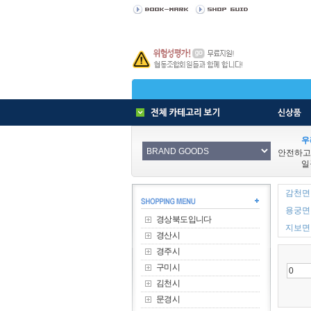
우
안전하고
일
감천면 
용궁면 
경상북도입니다
지보면 
경산시
경주시
구미시
김천시
문경시