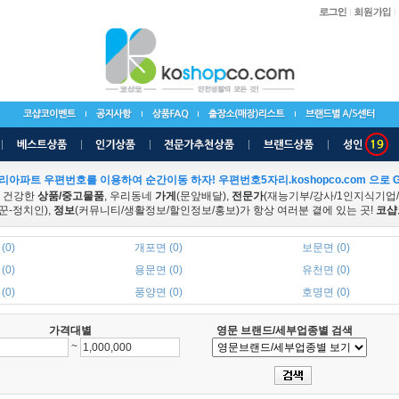
리아파트 우편번호를 이용하여 순간이동 하자! 우편번호5자리.koshopco.com 으로 G
 건강한
상품/중고물품
, 우리동네
가게
(문앞배달),
전문가
(재능기부/강사/1인지식기업
꾼-정치인),
정보
(커뮤니티/생활정보/할인정보/홍보)가 항상 여러분 곁에 있는 곳!
코샵
(0)
개포면 (0)
보문면 (0)
(0)
용문면 (0)
유천면 (0)
(0)
풍양면 (0)
호명면 (0)
가격대별
영문 브랜드/세부업종별 검색
~