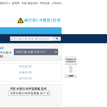
O!
/우리동네
코!
예천읍 (0)
은풍면 (0)
효자면 (0)
국문 브랜드/세부업종별 검색