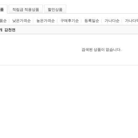
품
적립금 적용상품
할인상품
품순
|
낮은가격순
|
높은가격순
|
구매후기순
|
등록일순
|
가나다순
|
가나다
0개
감천면
검색된 상품이 없습니다.