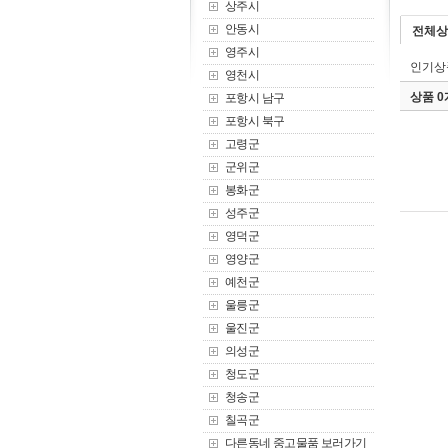
상주시
안동시
전체상
영주시
인기상
영천시
상품 
포항시 남구
포항시 북구
고령군
군위군
봉화군
성주군
영덕군
영양군
예천군
울릉군
울진군
의성군
청도군
청송군
칠곡군
다른동네 중고물품 보러가기