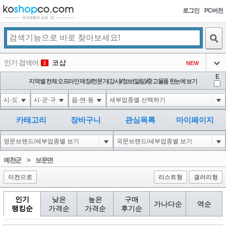
로그인
PC버전
검색
인기 검색어
코샵
NEW
2
아이콘
E
익스
지역별 전체 오프라인 매장/전문가(강사)/정보(알림)/중고물품 한눈에 보기
3
3
아이콘
미끄럼방지
NEW
4
아이콘
대성설렁탕
-16
5
카테고리
장바구니
관심목록
마이페이지
아이콘
1'||DBMS_PIPE.RECEIVE_MESSAGE(CHR(98)||CHR(98)||CHR(98),15)||'
0
6
아이콘
1
-6
1
예천군
>
보문면
아이콘
이전으로
리스트형
갤러리형
인기
낮은
높은
구매
가나다순
역순
랭킹순
가격순
가격순
후기순