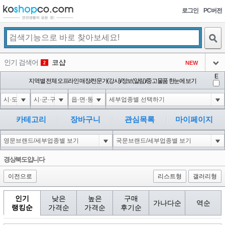
로그인
PC버전
검색
인기 검색어
코샵
NEW
2
아이콘
E
익스
지역별 전체 오프라인 매장/전문가(강사)/정보(알림)/중고물품 한눈에 보기
3
3
아이콘
미끄럼방지
NEW
4
아이콘
대성설렁탕
-16
5
카테고리
장바구니
관심목록
마이페이지
아이콘
1'||DBMS_PIPE.RECEIVE_MESSAGE(CHR(98)||CHR(98)||CHR(98),15)||'
0
6
아이콘
1
-6
1
경상북도입니다
아이콘
이전으로
리스트형
갤러리형
인기
낮은
높은
구매
가나다순
역순
랭킹순
가격순
가격순
후기순