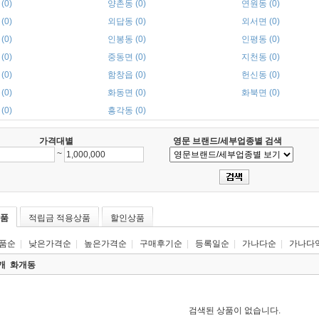
(0)
양촌동 (0)
연원동 (0)
(0)
외답동 (0)
외서면 (0)
(0)
인봉동 (0)
인평동 (0)
(0)
중동면 (0)
지천동 (0)
(0)
함창읍 (0)
헌신동 (0)
(0)
화동면 (0)
화북면 (0)
(0)
흥각동 (0)
가격대별
영문 브랜드/세부업종별 검색
~
품
적립금 적용상품
할인상품
품순
|
낮은가격순
|
높은가격순
|
구매후기순
|
등록일순
|
가나다순
|
가나다
0개
화개동
검색된 상품이 없습니다.