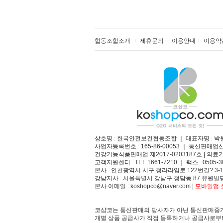
협동조합소개
제휴문의
이용안내
이용약
상호명 : 한국안전보건협동조합 ｜ 대표자명 : 박
사업자등록번호 : 165-86-00053 ｜ 통신판매업
건강기능식품판매업 제2017-0203187호 | 의료기
고객지원센터 : TEL 1661-7210 ｜ 팩스 : 0505-3
본사 : 인천광역시 서구 청라라임로 122번길? 3-1
강남지사 : 서울특별시 강남구 청담동 87 유원빌딩
본사 이메일 : koshopco@naver.com |
모바일앱 설
코샵코는 통신판매의 당사자가 아닌 통신판매중개
개별 상품 공급사가 직접 등록하거나 공급사로부터