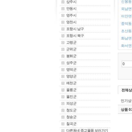
신봉동 
상주시
안동시
외남면 
영주시
이안면 
영천시
중덕동 
포항시 남구
초산동 
포항시 북구
화남면 
고령군
화서면 
군위군
봉화군
성주군
영덕군
영양군
예천군
울릉군
전체상
울진군
인기상
의성군
상품 
청도군
청송군
칠곡군
다른동네 중고물품 보러가기