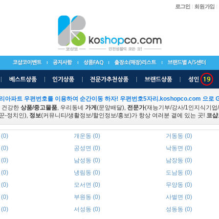
리아파트 우편번호를 이용하여 순간이동 하자! 우편번호5자리.koshopco.com 으로 G
 건강한
상품/중고물품
, 우리동네
가게
(문앞배달),
전문가
(재능기부/강사/1인지식기업
꾼-정치인),
정보
(커뮤니티/생활정보/할인정보/홍보)가 항상 여러분 곁에 있는 곳!
코샵
(0)
개운동 (0)
거동동 (0)
(0)
공성면 (0)
낙동면 (0)
(0)
남성동 (0)
남장동 (0)
(0)
냉림동 (0)
도남동 (0)
(0)
모서면 (0)
무양동 (0)
(0)
부원동 (0)
사벌면 (0)
(0)
서성동 (0)
성동동 (0)