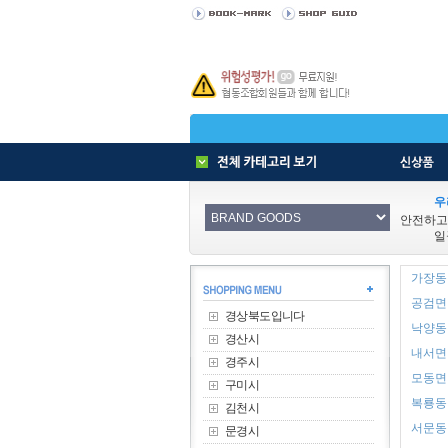
우
안전하고
일
가장동 
공검면 
경상북도입니다
낙양동 
경산시
내서면 
경주시
모동면 
구미시
복룡동 
김천시
서문동 
문경시