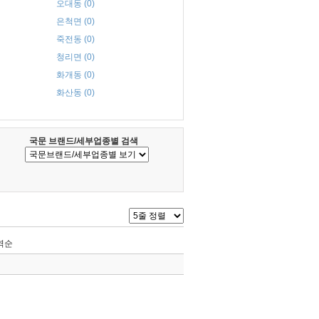
오대동 (0)
은척면 (0)
죽전동 (0)
청리면 (0)
화개동 (0)
화산동 (0)
국문 브랜드/세부업종별 검색
역순