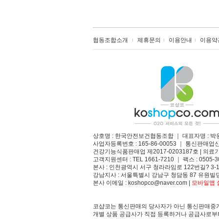
협동조합소개
제휴문의
이용안내
이용약
상호명 : 한국안전보건협동조합 ｜ 대표자명 : 박
사업자등록번호 : 165-86-00053 ｜ 통신판매업
건강기능식품판매업 제2017-0203187호 | 의료기
고객지원센터 : TEL 1661-7210 ｜ 팩스 : 0505-3
본사 : 인천광역시 서구 청라라임로 122번길? 3-1
강남지사 : 서울특별시 강남구 청담동 87 유원빌딩
본사 이메일 : koshopco@naver.com |
모바일앱 설
코샵코는 통신판매의 당사자가 아닌 통신판매중개
개별 상품 공급사가 직접 등록하거나 공급사로부터