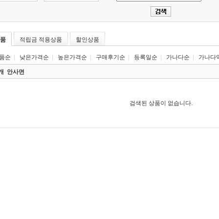
품
적립금 적용상품
할인상품
품순
|
낮은가격순
|
높은가격순
|
구매후기순
|
등록일순
|
가나다순
|
가나다
0개
안사면
검색된 상품이 없습니다.