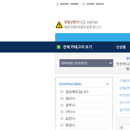
우
안전하고
일
가음면 
단밀면 
경상북도입니다
비안면 
경산시
안사면 
경주시
점곡면 
구미시
김천시
문경시