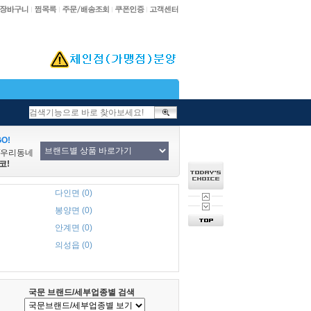
O!
/우리동네
코!
다인면 (0)
봉양면 (0)
안계면 (0)
의성읍 (0)
국문 브랜드/세부업종별 검색