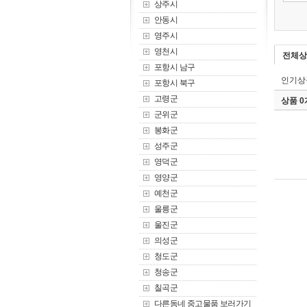
상주시
안동시
영주시
영천시
전체상
포항시 남구
인기상
포항시 북구
고령군
상품 
군위군
봉화군
성주군
영덕군
영양군
예천군
울릉군
울진군
의성군
청도군
청송군
칠곡군
다른동네 중고물품 보러가기