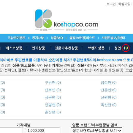
리아파트 우편번호를 이용하여 순간이동 하자! 우편번호5자리.koshopco.com 으로 G
 건강한
상품/중고물품
, 우리동네
가게
(문앞배달),
전문가
(재능기부/강사/1인지식기업
꾼-정치인),
정보
(커뮤니티/생활정보/할인정보/홍보)가 항상 여러분 곁에 있는 곳!
코샵
(0)
구천면 (0)
금성면 (0)
(0)
단북면 (0)
단촌면 (0)
(0)
사곡면 (0)
신평면 (0)
(0)
안평면 (0)
옥산면 (0)
(0)
춘산면 (0)
가격대별
영문 브랜드/세부업종별 검색
~