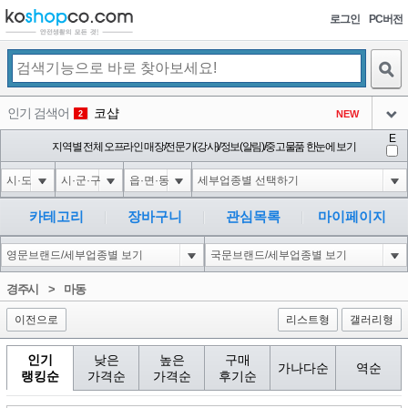
로그인
PC버전
검색
인기 검색어
코샵
NEW
2
아이콘
E
익스
지역별 전체 오프라인 매장/전문가(강사)/정보(알림)/중고물품 한눈에 보기
3
3
아이콘
미끄럼방지
NEW
4
아이콘
대성설렁탕
-16
5
카테고리
장바구니
관심목록
마이페이지
아이콘
1'||DBMS_PIPE.RECEIVE_MESSAGE(CHR(98)||CHR(98)||CHR(98),15)||'
0
6
아이콘
1
-6
1
경주시
>
마동
아이콘
이전으로
리스트형
갤러리형
인기
낮은
높은
구매
가나다순
역순
랭킹순
가격순
가격순
후기순