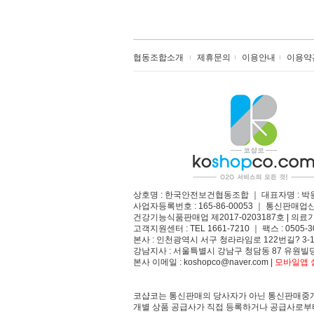
협동조합소개
제휴문의
이용안내
이용약
상호명 : 한국안전보건협동조합 ｜ 대표자명 : 박
사업자등록번호 : 165-86-00053 ｜ 통신판매업
건강기능식품판매업 제2017-0203187호 | 의료기
고객지원센터 : TEL 1661-7210 ｜ 팩스 : 0505-3
본사 : 인천광역시 서구 청라라임로 122번길? 3-1
강남지사 : 서울특별시 강남구 청담동 87 유원빌딩
본사 이메일 : koshopco@naver.com |
모바일앱 설
코샵코는 통신판매의 당사자가 아닌 통신판매중개
개별 상품 공급사가 직접 등록하거나 공급사로부터