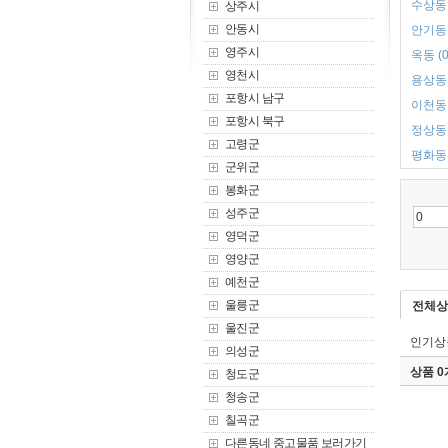
수상동 
상주시
안동시
안기동 
영주시
옥동 (0
영천시
용상동 
포항시 남구
이천동 
포항시 북구
정상동 
고령군
평화동 
군위군
봉화군
성주군
영덕군
영양군
예천군
울릉군
전체상
울진군
인기상
의성군
상품 
청도군
청송군
칠곡군
다른동네 중고물품 보러가기