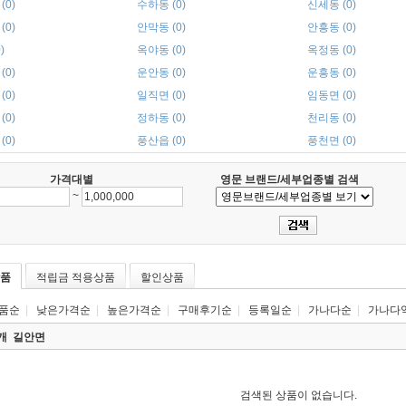
(0)
수하동 (0)
신세동 (0)
(0)
안막동 (0)
안흥동 (0)
)
옥야동 (0)
옥정동 (0)
(0)
운안동 (0)
운흥동 (0)
(0)
일직면 (0)
임동면 (0)
(0)
정하동 (0)
천리동 (0)
(0)
풍산읍 (0)
풍천면 (0)
가격대별
영문 브랜드/세부업종별 검색
~
품
적립금 적용상품
할인상품
품순
|
낮은가격순
|
높은가격순
|
구매후기순
|
등록일순
|
가나다순
|
가나다
0개
길안면
검색된 상품이 없습니다.