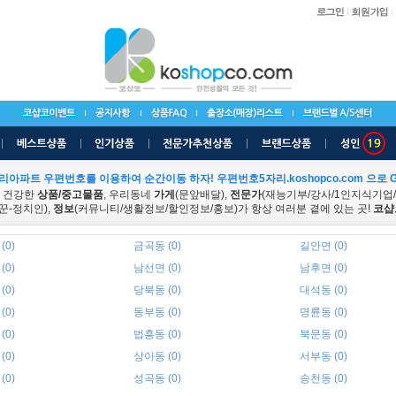
리아파트 우편번호를 이용하여 순간이동 하자! 우편번호5자리.koshopco.com 으로 G
 건강한
상품/중고물품
, 우리동네
가게
(문앞배달),
전문가
(재능기부/강사/1인지식기업
꾼-정치인),
정보
(커뮤니티/생활정보/할인정보/홍보)가 항상 여러분 곁에 있는 곳!
코샵
(0)
금곡동 (0)
길안면 (0)
(0)
남선면 (0)
남후면 (0)
(0)
당북동 (0)
대석동 (0)
(0)
동부동 (0)
명륜동 (0)
(0)
법흥동 (0)
북문동 (0)
(0)
상아동 (0)
서부동 (0)
(0)
성곡동 (0)
송천동 (0)