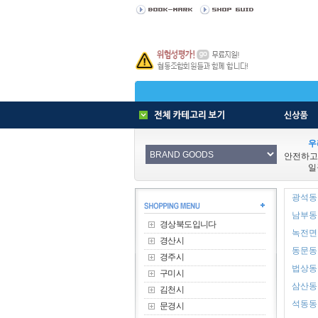
우
안전하고
일
광석동 
남부동 
경상북도입니다
녹전면 
경산시
동문동 
경주시
법상동 
구미시
삼산동 
김천시
석동동 
문경시