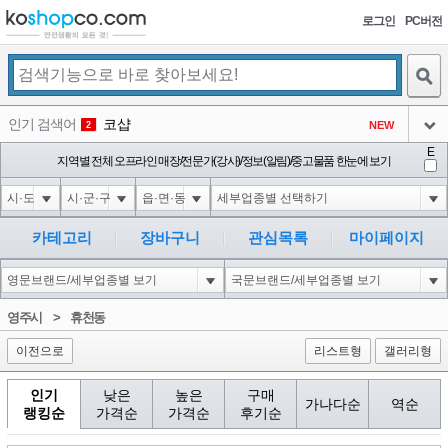
로그인
PC버전
검색
인기 검색어
코샵
NEW
2
아이콘
E
익스
지역별 전체 오프라인 매장/전문가(강사)/정보(알림)/중고물품 한눈에 보기
3
3
아이콘
미끄럼방지
NEW
4
아이콘
대성설렁탕
-16
5
카테고리
장바구니
관심목록
마이페이지
아이콘
1'||DBMS_PIPE.RECEIVE_MESSAGE(CHR(98)||CHR(98)||CHR(98),15)||'
0
6
아이콘
1
-6
1
영주시
>
휴천동
아이콘
이전으로
리스트형
갤러리형
인기
낮은
높은
구매
가나다순
역순
랭킹순
가격순
가격순
후기순