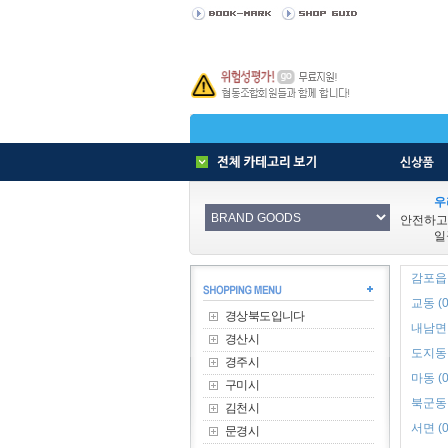
우
안전하고
일
감포읍 
교동 (0
경상북도입니다
내남면 
경산시
도지동 
경주시
마동 (0
구미시
북군동 
김천시
서면 (0
문경시