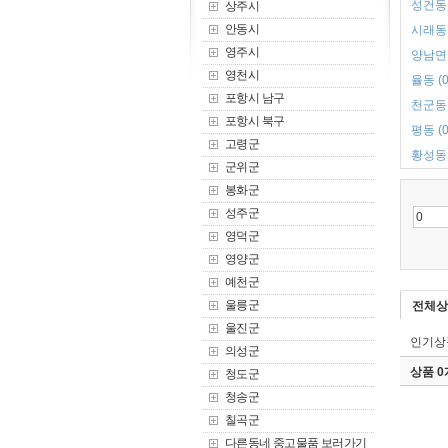
성건동 
상주시
안동시
시래동 
영주시
양남면 
영천시
율동 (0
포항시 남구
천군동 
포항시 북구
평동 (0
고령군
황성동 
군위군
봉화군
성주군
영덕군
영양군
예천군
울릉군
전체상
울진군
인기상
의성군
상품 
청도군
청송군
칠곡군
다른동네 중고물품 보러가기