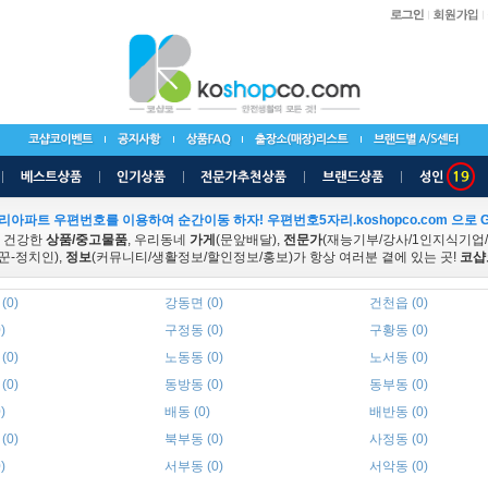
리아파트 우편번호를 이용하여 순간이동 하자! 우편번호5자리.koshopco.com 으로 G
 건강한
상품/중고물품
, 우리동네
가게
(문앞배달),
전문가
(재능기부/강사/1인지식기업
꾼-정치인),
정보
(커뮤니티/생활정보/할인정보/홍보)가 항상 여러분 곁에 있는 곳!
코샵
(0)
강동면 (0)
건천읍 (0)
)
구정동 (0)
구황동 (0)
(0)
노동동 (0)
노서동 (0)
(0)
동방동 (0)
동부동 (0)
)
배동 (0)
배반동 (0)
(0)
북부동 (0)
사정동 (0)
)
서부동 (0)
서악동 (0)