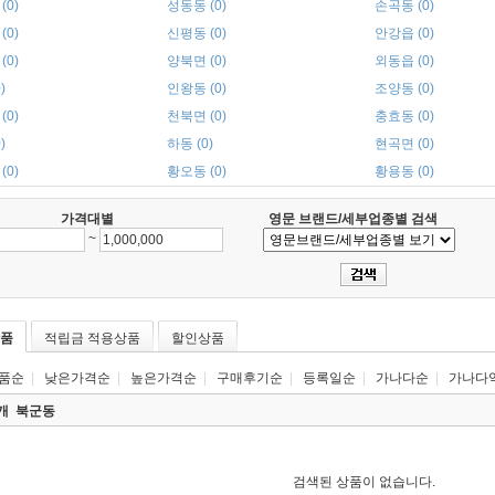
(0)
성동동 (0)
손곡동 (0)
(0)
신평동 (0)
안강읍 (0)
(0)
양북면 (0)
외동읍 (0)
)
인왕동 (0)
조양동 (0)
(0)
천북면 (0)
충효동 (0)
)
하동 (0)
현곡면 (0)
(0)
황오동 (0)
황용동 (0)
가격대별
영문 브랜드/세부업종별 검색
~
품
적립금 적용상품
할인상품
품순
|
낮은가격순
|
높은가격순
|
구매후기순
|
등록일순
|
가나다순
|
가나다
0개
북군동
검색된 상품이 없습니다.