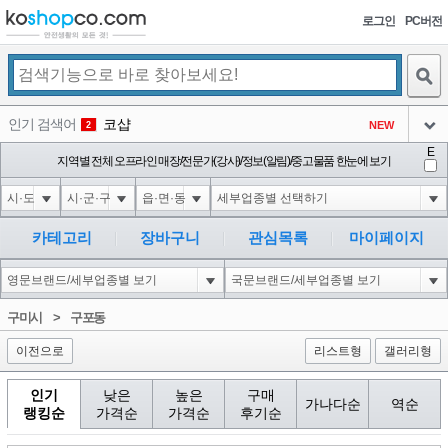
로그인
PC버전
검색
인기 검색어
코샵
NEW
2
아이콘
E
익스
지역별 전체 오프라인 매장/전문가(강사)/정보(알림)/중고물품 한눈에 보기
3
3
아이콘
미끄럼방지
NEW
4
아이콘
대성설렁탕
-16
5
카테고리
장바구니
관심목록
마이페이지
아이콘
1'||DBMS_PIPE.RECEIVE_MESSAGE(CHR(98)||CHR(98)||CHR(98),15)||'
0
6
아이콘
1
-6
1
구미시
>
구포동
아이콘
이전으로
리스트형
갤러리형
인기
낮은
높은
구매
가나다순
역순
랭킹순
가격순
가격순
후기순