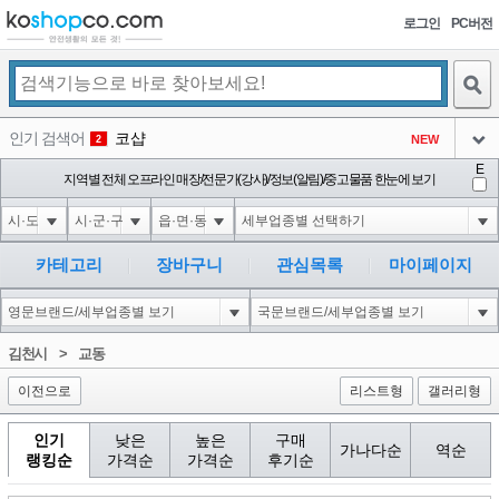
로그인
PC버전
검색
인기 검색어
코샵
NEW
2
아이콘
E
익스
지역별 전체 오프라인 매장/전문가(강사)/정보(알림)/중고물품 한눈에 보기
3
3
아이콘
미끄럼방지
NEW
4
아이콘
대성설렁탕
-16
5
카테고리
장바구니
관심목록
마이페이지
아이콘
1'||DBMS_PIPE.RECEIVE_MESSAGE(CHR(98)||CHR(98)||CHR(98),15)||'
0
6
아이콘
1
-6
1
김천시
>
교동
아이콘
이전으로
리스트형
갤러리형
인기
낮은
높은
구매
가나다순
역순
랭킹순
가격순
가격순
후기순