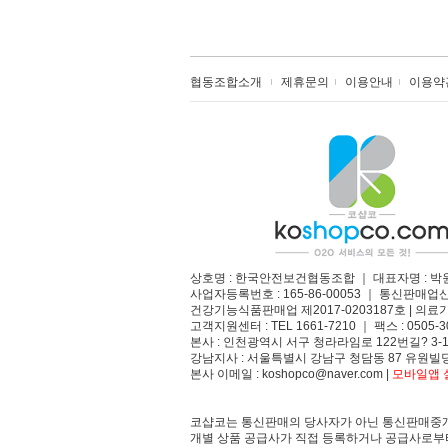
협동조합소개
제휴문의
이용안내
이용약
상호명 : 한국안전보건협동조합 ｜ 대표자명 : 박
사업자등록번호 : 165-86-00053 ｜ 통신판매업
건강기능식품판매업 제2017-0203187호 | 의료기
고객지원센터 : TEL 1661-7210 ｜ 팩스 : 0505-3
본사 : 인천광역시 서구 청라라임로 122번길? 3-1
강남지사 : 서울특별시 강남구 청담동 87 유원빌딩
본사 이메일 : koshopco@naver.com |
모바일앱 설
코샵코는 통신판매의 당사자가 아닌 통신판매중개
개별 상품 공급사가 직접 등록하거나 공급사로부터