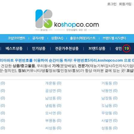
리아파트 우편번호를 이용하여 순간이동 하자! 우편번호5자리.koshopco.com 으로 G
 건강한
상품/중고물품
, 우리동네
가게
(문앞배달),
전문가
(재능기부/강사/1인지식기업
꾼-정치인),
정보
(커뮤니티/생활정보/할인정보/홍보)가 항상 여러분 곁에 있는 곳!
코샵
(0)
개운동 (0)
거동동 (0)
(0)
공성면 (0)
낙동면 (0)
(0)
남성동 (0)
남장동 (0)
(0)
냉림동 (0)
도남동 (0)
(0)
모서면 (0)
무양동 (0)
(0)
부원동 (0)
사벌면 (0)
(0)
서성동 (0)
성동동 (0)