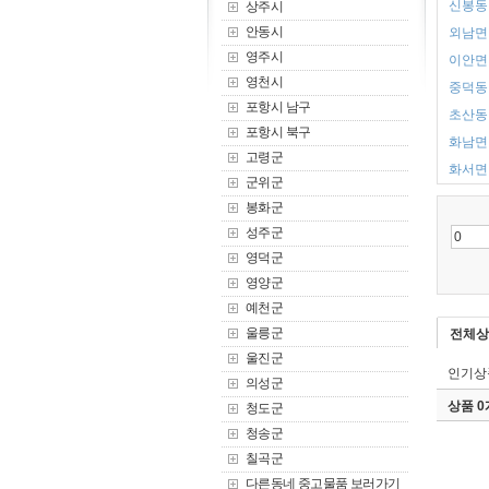
신봉동 
상주시
안동시
외남면 
영주시
이안면 
영천시
중덕동 
포항시 남구
초산동 
포항시 북구
화남면 
고령군
화서면 
군위군
봉화군
성주군
영덕군
영양군
예천군
울릉군
전체상
울진군
인기상
의성군
상품 
청도군
청송군
칠곡군
다른동네 중고물품 보러가기