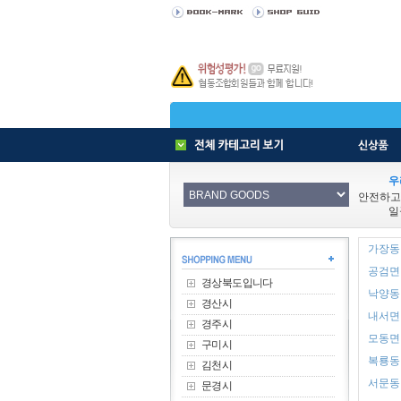
우
안전하고
일
가장동 
공검면 
경상북도입니다
낙양동 
경산시
내서면 
경주시
모동면 
구미시
복룡동 
김천시
서문동 
문경시