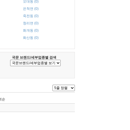
오대동 (0)
은척면 (0)
죽전동 (0)
청리면 (0)
화개동 (0)
화산동 (0)
국문 브랜드/세부업종별 검색
역순