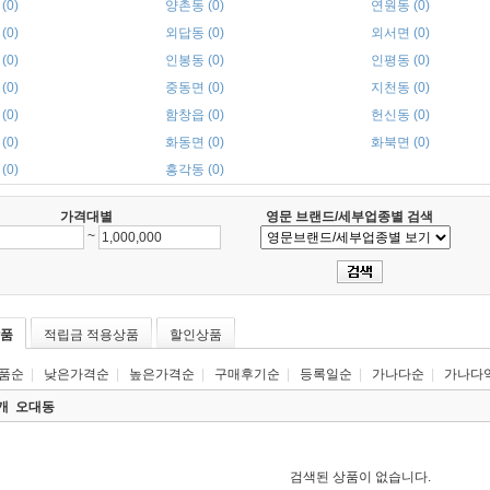
(0)
양촌동 (0)
연원동 (0)
(0)
외답동 (0)
외서면 (0)
(0)
인봉동 (0)
인평동 (0)
(0)
중동면 (0)
지천동 (0)
(0)
함창읍 (0)
헌신동 (0)
(0)
화동면 (0)
화북면 (0)
(0)
흥각동 (0)
가격대별
영문 브랜드/세부업종별 검색
~
품
적립금 적용상품
할인상품
품순
|
낮은가격순
|
높은가격순
|
구매후기순
|
등록일순
|
가나다순
|
가나다
0개
오대동
검색된 상품이 없습니다.