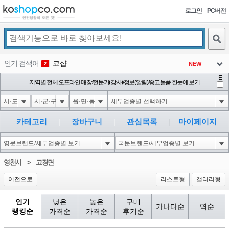
로그인
PC버전
검색
인기 검색어
코샵
NEW
2
아이콘
E
익스
지역별 전체 오프라인 매장/전문가(강사)/정보(알림)/중고물품 한눈에 보기
3
3
아이콘
미끄럼방지
NEW
4
아이콘
대성설렁탕
-16
5
카테고리
장바구니
관심목록
마이페이지
아이콘
1'||DBMS_PIPE.RECEIVE_MESSAGE(CHR(98)||CHR(98)||CHR(98),15)||'
0
6
아이콘
1
-6
1
영천시
>
고경면
아이콘
이전으로
리스트형
갤러리형
인기
낮은
높은
구매
가나다순
역순
랭킹순
가격순
가격순
후기순