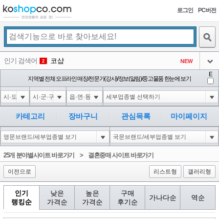
로그인
PC버전
검색
인기 검색어
코샵
NEW
2
아이콘
E
익스
지역별 전체 오프라인 매장/전문가(강사)/정보(알림)/중고물품 한눈에 보기
3
3
아이콘
미끄럼방지
NEW
4
아이콘
대성설렁탕
-16
5
카테고리
장바구니
관심목록
마이페이지
아이콘
1'||DBMS_PIPE.RECEIVE_MESSAGE(CHR(98)||CHR(98)||CHR(98),15)||'
0
6
아이콘
1
-6
1
25개 분야별사이트 바로가기
>
결혼중매 사이트 바로가기
아이콘
이전으로
리스트형
갤러리형
인기
낮은
높은
구매
가나다순
역순
랭킹순
가격순
가격순
후기순