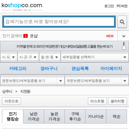
로그인
PC버전
검색
인기 검색어
코샵
NEW
2
아이콘
E
익스
지역별 전체 오프라인 매장/전문가(강사)/정보(알림)/중고물품 한눈에 보기
3
3
아이콘
미끄럼방지
NEW
4
아이콘
대성설렁탕
-16
5
카테고리
장바구니
관심목록
마이페이지
아이콘
1'||DBMS_PIPE.RECEIVE_MESSAGE(CHR(98)||CHR(98)||CHR(98),15)||'
0
6
아이콘
1
-6
1
상주시
>
지천동
아이콘
이전으로
리스트형
갤러리형
인기
낮은
높은
구매
가나다순
역순
랭킹순
가격순
가격순
후기순